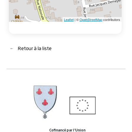
Leaflet
| ©
OpenStreetMap
contributors
Retour à la liste
Retour à la liste