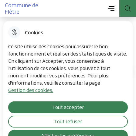
Menu principal
Commune de
Aller
Aller au
Consulter
Menu
Aller à la
Commune de Flêtre
Flêtre
au
contenu
le plan du
recherche
menu
principal
site
Cookies
Club de Musculation
Ce site utilise des cookies pour assurer le bon
fonctionnement et réaliser des statistiques de visite.
En cliquant sur Accepter, vous consentez à
l'utilisation de ces cookies. Vous pouvez à tout
Annuaire des associations
Accueil
moment modifier vos préférences. Pour plus
d'informations, veuillez consulter la page
Hommes - Femmes / Débutants ou
Gestion des cookies.
confirmés / Pratique de la
musculation dans une ambiance
Tout accepter
familiale
Tout refuser
Afficher les préférences