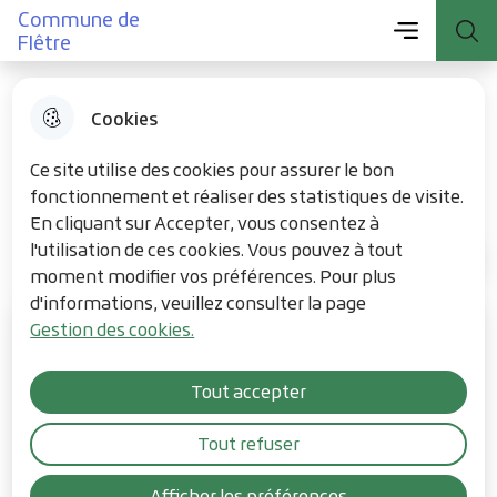
Menu principal
Commune de
Aller
Aller au
Consulter
Menu
Aller à la
Commune de Flêtre
Flêtre
au
contenu
le plan du
recherche
menu
principal
site
Cookies
Flêtre au quotidien
Ce site utilise des cookies pour assurer le bon
fonctionnement et réaliser des statistiques de visite.
En cliquant sur Accepter, vous consentez à
l'utilisation de ces cookies. Vous pouvez à tout
Flêtre au quotidien
Accueil
moment modifier vos préférences. Pour plus
d'informations, veuillez consulter la page
Gestion des cookies.
Tout accepter
Tout refuser
Afficher les préférences