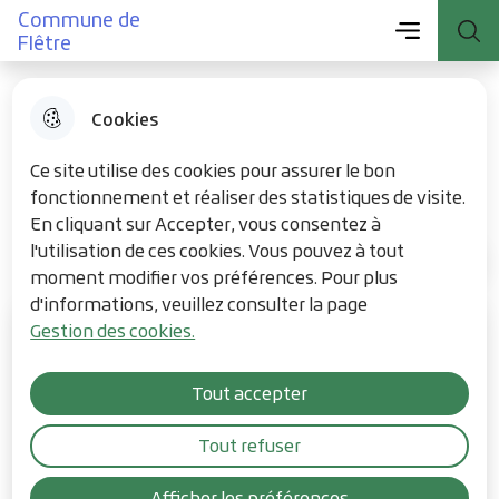
Menu principal
Commune de
Aller
Aller au
Consulter
Menu
Aller à la
Commune de Flêtre
Flêtre
au
contenu
le plan du
recherche
menu
principal
site
Cookies
Les équipements
Ce site utilise des cookies pour assurer le bon
fonctionnement et réaliser des statistiques de visite.
En cliquant sur Accepter, vous consentez à
l'utilisation de ces cookies. Vous pouvez à tout
Le village
Accueil
moment modifier vos préférences. Pour plus
d'informations, veuillez consulter la page
Gestion des cookies.
Tout accepter
Tout refuser
Afficher les préférences