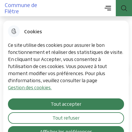
Menu principal
Commune de
Aller
Aller au
Consulter
Menu
Aller à la
Commune de Flêtre
Flêtre
au
contenu
le plan du
recherche
menu
principal
site
Cookies
Logement social
Ce site utilise des cookies pour assurer le bon
fonctionnement et réaliser des statistiques de visite.
En cliquant sur Accepter, vous consentez à
l'utilisation de ces cookies. Vous pouvez à tout
Flêtre au quotidien
Accueil
moment modifier vos préférences. Pour plus
d'informations, veuillez consulter la page
Gestion des cookies.
Sommaire
Tout accepter
Logements sociaux
Tout refuser
Le parc locatif social de la commune est géré par 2
Afficher les préférences